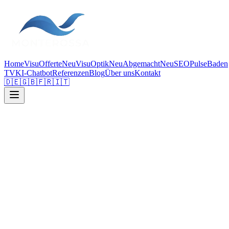
Home
VisuOfferte
Neu
VisuOptik
Neu
Abgemacht
Neu
SEOPulse
Baden
TV
KI-Chatbot
Referenzen
Blog
Über uns
Kontakt
🇩🇪
🇬🇧
🇫🇷
🇮🇹
1. Akzeptanz der Bedingungen