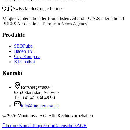
🇨🇭 Swiss Made
Google Partner
Mitglied: Internationaler Journalistenverband · G.N.S International
PRESS Association · European News Agency
Produkte
SEOPulse
Baden TV
City-Kompass
KI-Chatbot
Kontakt
Rotzbergstrasse 1
6362 Stansstad, Schweiz
Tel. +41 41 534 48 90
info@monterossa.ch
©
2026
Monterossa AG. Alle Rechte vorbehalten.
Über uns
Kontakt
Impressum
Datenschutz
AGB